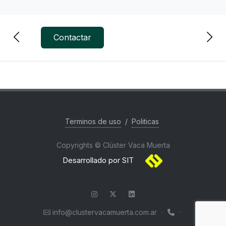
Contactar
Terminos de uso
/
Politicas
Copyrights © Clúster Vaca Muerta
Desarrollado por SIT
info@clustervacamuerta.com.ar
·
·